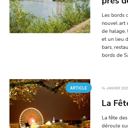
près d
Les bords d
nouvel art 
de halage,
et un lieu 
bars, resta
bords de Sa
ARTICLE
14 JANVIER 202
La Fêt
La fête des
déroule sur