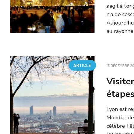
s’agit à l’o
n’a de ces
Aujourd’hui
au rayonnem
ARTICLE
15 DÉCEMBRE 2
Visite
étapes
Lyon est ré
Mondial de
célèbre Fêt