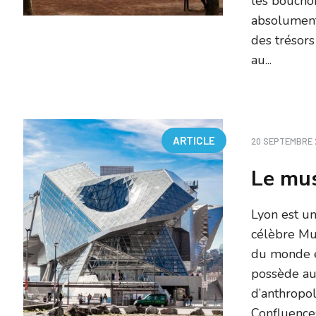
les bouchon
absolument 
des trésors
au...
ARTICLE
20 SEPTEMBRE 
Le mus
Lyon est un
célèbre Mu
du monde e
possède aus
d’anthropol
Confluence